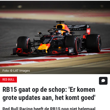
Foto: © LAT Images
RED BULL
RB15 gaat op de schop: 'Er komen
grote updates aan, het komt goed'
Red Bull Racing heeft de RB15 nog niet helemaal