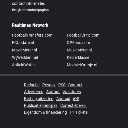
contactinformatie.
Bekijk de contactpagina
Realtimes Network
FootballTransfers.com
FootballCritic.com
FCUpdate.nl
GPFans.com
MovieMeter.nl
MusicMeter.nl
WijWedden.net
Kelderklasse
AnfieldWatch
MeeMetOranje.nl
Redactie
Privacy
RSS
Contact
Adverteren
Statuut
Vacatures
Betting uitzetten
Android
iOS
Publicatieprincipes
Correctiebeleid
Eigendom & financiering
F1 Tickets