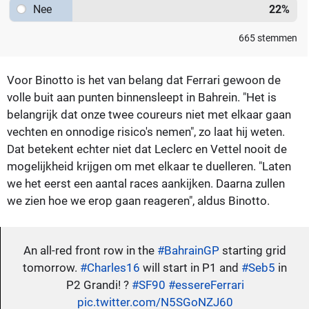
Nee
22
%
665
stemmen
Voor Binotto is het van belang dat Ferrari gewoon de
volle buit aan punten binnensleept in Bahrein. "Het is
belangrijk dat onze twee coureurs niet met elkaar gaan
vechten en onnodige risico's nemen", zo laat hij weten.
Dat betekent echter niet dat Leclerc en Vettel nooit de
mogelijkheid krijgen om met elkaar te duelleren. "Laten
we het eerst een aantal races aankijken. Daarna zullen
we zien hoe we erop gaan reageren", aldus Binotto.
An all-red front row in the
#BahrainGP
starting grid
tomorrow.
#Charles16
will start in P1 and
#Seb5
in
P2 Grandi! ?
#SF90
#essereFerrari
pic.twitter.com/N5SGoNZJ60