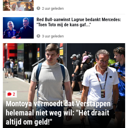
2 uur geleden
Red Bull-aanwinst Lagrue bedankt Mercedes:
"Toen Toto mij de kans gaf..."
3 uur geleden
2
Montoya vermoedt dat Verstappen
helemaal niet weg wil: "Het draait
altijd om geld!"