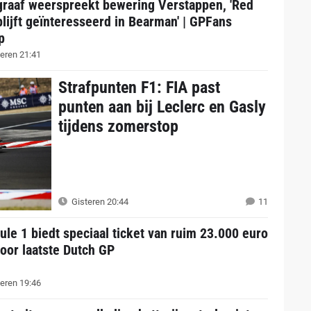
graaf weerspreekt bewering Verstappen, 'Red
blijft geïnteresseerd in Bearman' | GPFans
p
eren 21:41
Strafpunten F1: FIA past
punten aan bij Leclerc en Gasly
tijdens zomerstop
Gisteren 20:44
11
le 1 biedt speciaal ticket van ruim 23.000 euro
oor laatste Dutch GP
eren 19:46