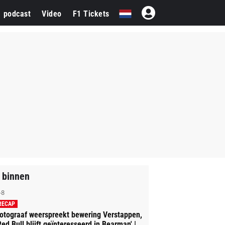
1 podcast
Video
F1 Tickets
 binnen
-8
RECAP
otograaf weerspreekt bewering Verstappen,
Red Bull blijft geïnteresseerd in Bearman' |