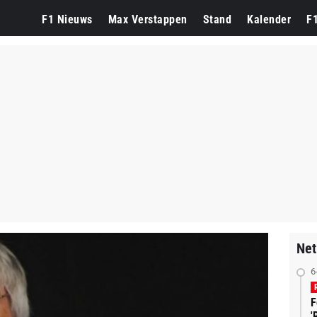
F1 Nieuws
Max Verstappen
Stand
Kalender
F
Net
6
F
'