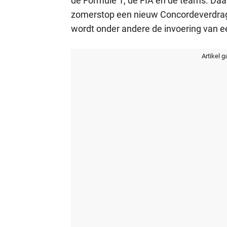
de Formule 1, de FIA en de teams. Daa
zomerstop een nieuw Concordeverdrag 
wordt onder andere de invoering van 
Artikel g