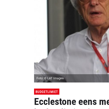
Foto: © LAT Images
BUDGETLIMIET
Ecclestone eens me