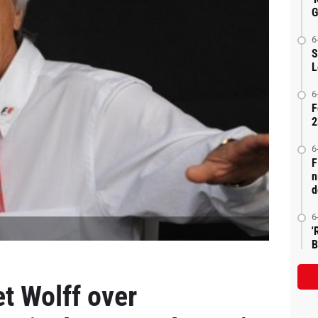
G
6
S
L
6
F
2
6
F
n
d
6
'
B
t Wolff over