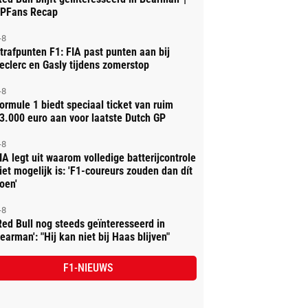
PFans Recap
-8
trafpunten F1: FIA past punten aan bij
eclerc en Gasly tijdens zomerstop
-8
ormule 1 biedt speciaal ticket van ruim
3.000 euro aan voor laatste Dutch GP
-8
IA legt uit waarom volledige batterijcontrole
iet mogelijk is: 'F1-coureurs zouden dan dít
oen'
-8
Red Bull nog steeds geïnteresseerd in
earman': "Hij kan niet bij Haas blijven"
F1-NIEUWS