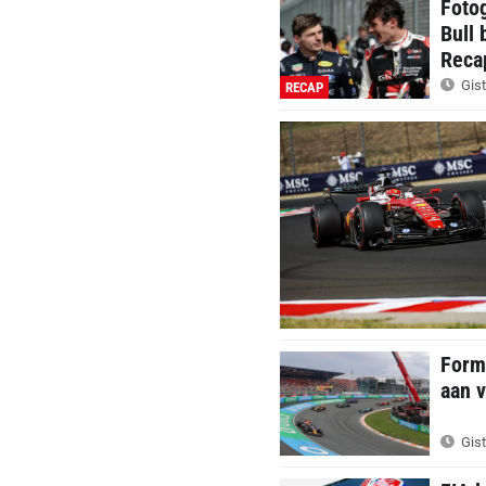
Foto
Bull 
Reca
Gist
RECAP
Formu
aan v
Gist