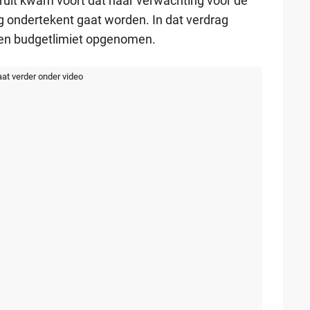
ruit kwam voort dat naar verwachting voor de
ondertekent gaat worden. In dat verdrag
een budgetlimiet opgenomen.
aat verder onder video