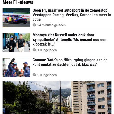
Meer F1-nieuws
Geen F1, maar wel autosport in de zomerstop:
Verstappen Racing, VeeKay, Coronel en meer in
actie
24 minuten geleden
Montoya ziet Russell onder druk door
'sympathieke' Antonelli: 'Als iemand nou een
klootzak is...'
1 uur geleden
Gounon: 'Auto's op Nürburgring gingen aan de
kant omdat ze dachten dat ik Max was'
2 uur geleden