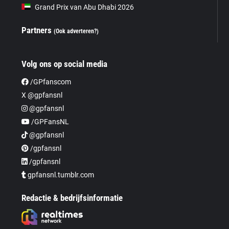
Grand Prix van Abu Dhabi 2026
Partners
(Ook adverteren?)
Volg ons op social media
/GPfanscom
X @gpfansnl
@gpfansnl
/GPFansNL
@gpfansnl
/gpfansnl
/gpfansnl
gpfansnl.tumblr.com
Redactie & bedrijfsinformatie