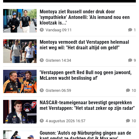
Montoya ziet Russell onder druk door
'sympathieke' Antonelli: 'Als iemand nou een
klootzak is...'
Vandaag 09:11
1
Montoya vermoedt dat Verstappen helemaal
niet weg wil: "Het draait altijd om geld!"
Gisteren 14:34
9
'Verstappen geeft Red Bull nog geen jawoord,
McLaren wacht beslissing af'
Gisteren 06:59
10
NASCAR-teameigenaar bevestigt gesprekken
met Verstappen: "Het staat zeker op zijn radar"
4 augustus 2026 16:57
10
Gounon: 'Auto's op Nürburgring gingen aan de
kant omdat ze dachten dat ik Max was'