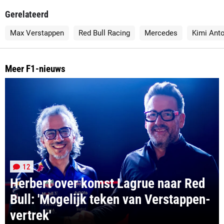
Gerelateerd
Max Verstappen
Red Bull Racing
Mercedes
Kimi Anto
Meer F1-nieuws
12
Herbert over komst Lagrue naar Red
Bull: 'Mogelijk teken van Verstappen-
vertrek'