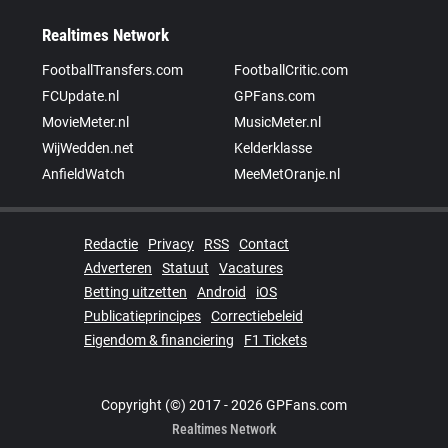
Realtimes Network
FootballTransfers.com
FootballCritic.com
FCUpdate.nl
GPFans.com
MovieMeter.nl
MusicMeter.nl
WijWedden.net
Kelderklasse
AnfieldWatch
MeeMetOranje.nl
Redactie
Privacy
RSS
Contact
Adverteren
Statuut
Vacatures
Betting uitzetten
Android
iOS
Publicatieprincipes
Correctiebeleid
Eigendom & financiering
F1 Tickets
Copyright (©) 2017 - 2026 GPFans.com
Realtimes Network