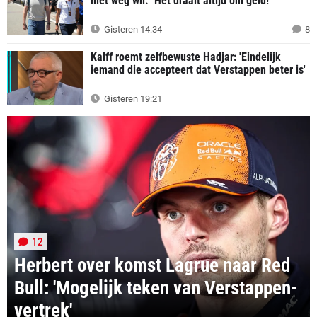
niet weg wil: "Het draait altijd om geld!"
Gisteren 14:34
8
Kalff roemt zelfbewuste Hadjar: 'Eindelijk
iemand die accepteert dat Verstappen beter is'
Gisteren 19:21
12
Herbert over komst Lagrue naar Red
Bull: 'Mogelijk teken van Verstappen-
vertrek'