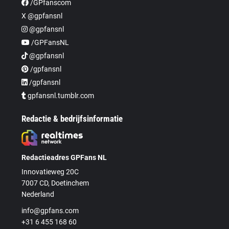
/GPfanscom
X @gpfansnl
@gpfansnl
/GPFansNL
@gpfansnl
/gpfansnl
/gpfansnl
gpfansnl.tumblr.com
Redactie & bedrijfsinformatie
Redactieadres GPFans NL
Innovatieweg 20C
7007 CD, Doetinchem
Nederland
info@gpfans.com
+31 6 455 168 60