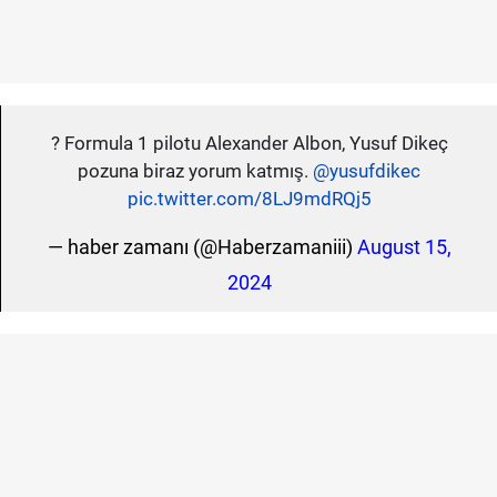
? Formula 1 pilotu Alexander Albon, Yusuf Dikeç
pozuna biraz yorum katmış.
@yusufdikec
pic.twitter.com/8LJ9mdRQj5
— haber zamanı (@Haberzamaniii)
August 15,
2024