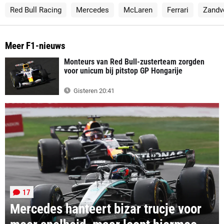
Red Bull Racing
Mercedes
McLaren
Ferrari
Zandv
Meer F1-nieuws
Monteurs van Red Bull-zusterteam zorgden
voor unicum bij pitstop GP Hongarije
Gisteren 20:41
17
Mercedes hanteert bizar trucje voor