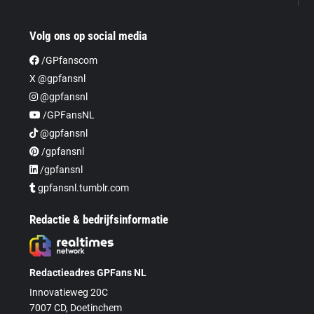
Volg ons op social media
/GPfanscom
X @gpfansnl
@gpfansnl
/GPFansNL
@gpfansnl
/gpfansnl
/gpfansnl
gpfansnl.tumblr.com
Redactie & bedrijfsinformatie
Redactieadres GPFans NL
Innovatieweg 20C
7007 CD, Doetinchem