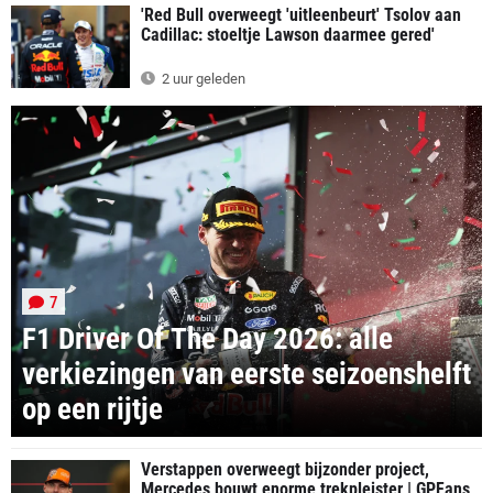
'Red Bull overweegt 'uitleenbeurt' Tsolov aan
Cadillac: stoeltje Lawson daarmee gered'
2 uur geleden
7
F1 Driver Of The Day 2026: alle
verkiezingen van eerste seizoenshelft
op een rijtje
Verstappen overweegt bijzonder project,
Mercedes bouwt enorme trekpleister | GPFans