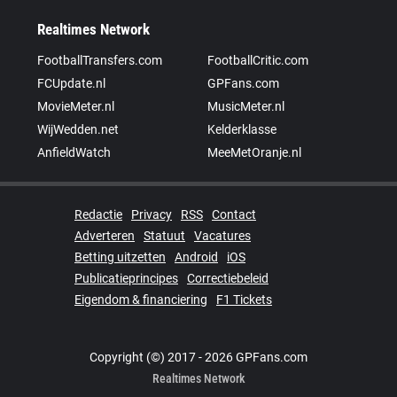
Realtimes Network
FootballTransfers.com
FootballCritic.com
FCUpdate.nl
GPFans.com
MovieMeter.nl
MusicMeter.nl
WijWedden.net
Kelderklasse
AnfieldWatch
MeeMetOranje.nl
Redactie
Privacy
RSS
Contact
Adverteren
Statuut
Vacatures
Betting uitzetten
Android
iOS
Publicatieprincipes
Correctiebeleid
Eigendom & financiering
F1 Tickets
Copyright (©) 2017 - 2026 GPFans.com
Realtimes Network