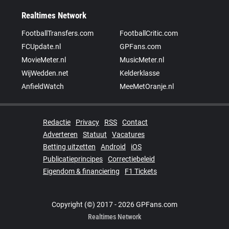
Realtimes Network
FootballTransfers.com
FootballCritic.com
FCUpdate.nl
GPFans.com
MovieMeter.nl
MusicMeter.nl
WijWedden.net
Kelderklasse
AnfieldWatch
MeeMetOranje.nl
Redactie
Privacy
RSS
Contact
Adverteren
Statuut
Vacatures
Betting uitzetten
Android
iOS
Publicatieprincipes
Correctiebeleid
Eigendom & financiering
F1 Tickets
Copyright (©) 2017 - 2026 GPFans.com
Realtimes Network