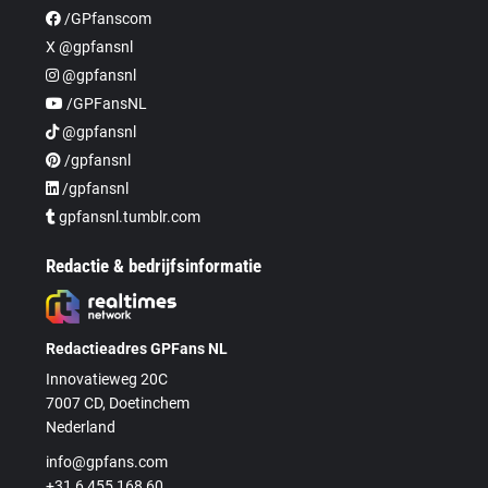
/GPfanscom
X @gpfansnl
@gpfansnl
/GPFansNL
@gpfansnl
/gpfansnl
/gpfansnl
gpfansnl.tumblr.com
Redactie & bedrijfsinformatie
Redactieadres GPFans NL
Innovatieweg 20C
7007 CD, Doetinchem
Nederland
info@gpfans.com
+31 6 455 168 60