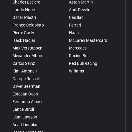
Charles Leclerc
Aston Martin
Lando Norris
Audi Revolut
Oscar Piastri
Cadillac
Franco Colapinto
Ferrari
Pierre Gasly
Haas
Isack Hadjar
McLaren Mastercard
Max Verstappen
Mercedes
Alexander Albon
Racing Bulls
Carlos Sainz
Red Bull Racing
Kimi Antonelli
Williams
George Russell
Oliver Bearman
Esteban Ocon
Fernando Alonso
Lance Stroll
Liam Lawson
Arvid Lindblad