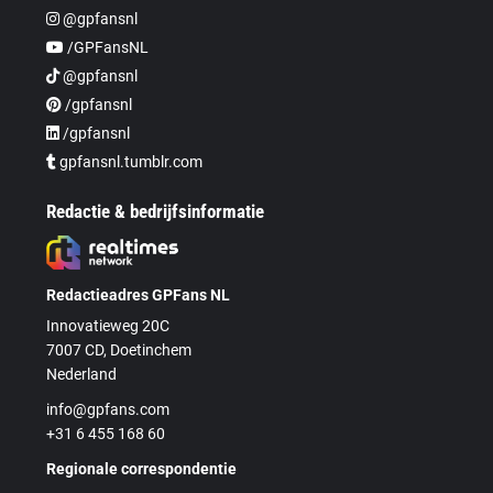
@gpfansnl
/GPFansNL
@gpfansnl
/gpfansnl
/gpfansnl
gpfansnl.tumblr.com
Redactie & bedrijfsinformatie
Redactieadres GPFans NL
Innovatieweg 20C
7007 CD, Doetinchem
Nederland
info@gpfans.com
+31 6 455 168 60
Regionale correspondentie