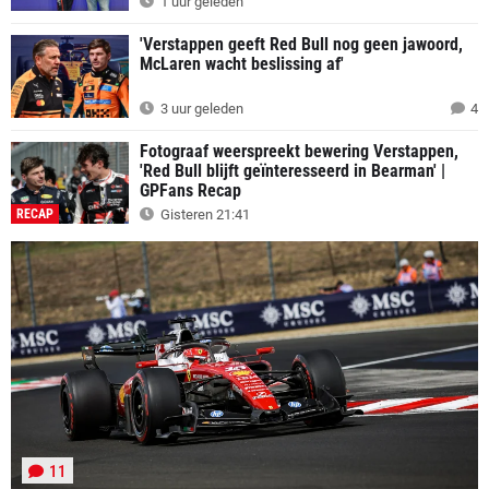
1 uur geleden
'Verstappen geeft Red Bull nog geen jawoord,
McLaren wacht beslissing af'
3 uur geleden
4
Fotograaf weerspreekt bewering Verstappen,
'Red Bull blijft geïnteresseerd in Bearman' |
GPFans Recap
RECAP
Gisteren 21:41
11