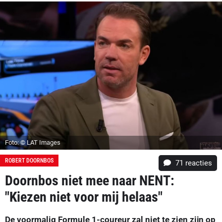
Foto: © LAT Images
ROBERT DOORNBOS
71
reacties
Doornbos niet mee naar NENT:
"Kiezen niet voor mij helaas"
De voormalig Formule 1-coureur zal niet te zien zijn op