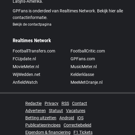
Latijns-Amerika.
GPFans is onderdeel van Realtimes Network. Bekijk hier alle
contactinformatie.
Bekijk de contactpagina
Realtimes Network
FootballTransfers.com
FootballCritic.com
FCUpdate.nl
GPFans.com
MovieMeter.nl
MusicMeter.nl
WijWedden.net
Kelderklasse
AnfieldWatch
MeeMetOranje.nl
Redactie
Privacy
RSS
Contact
Adverteren
Statuut
Vacatures
Betting uitzetten
Android
iOS
Publicatieprincipes
Correctiebeleid
Eigendom & financiering
F1 Tickets