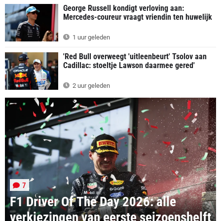
George Russell kondigt verloving aan:
Mercedes-coureur vraagt vriendin ten huwelijk
1 uur geleden
'Red Bull overweegt 'uitleenbeurt' Tsolov aan
Cadillac: stoeltje Lawson daarmee gered'
2 uur geleden
7
F1 Driver Of The Day 2026: alle
verkiezingen van eerste seizoenshelft