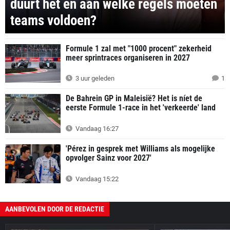
duurt het en aan welke regels moeten
teams voldoen?
Formule 1 zal met "1000 procent" zekerheid
meer sprintraces organiseren in 2027
3 uur geleden
1
De Bahrein GP in Maleisië? Het is níet de
eerste Formule 1-race in het 'verkeerde' land
Vandaag 16:27
'Pérez in gesprek met Williams als mogelijke
opvolger Sainz voor 2027'
Vandaag 15:22
AANBEVOLEN DOOR DE REDACTIE