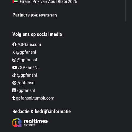
Grand Prix van Abu Dhabi 2026
Partners
(Ook adverteren?)
Volg ons op social media
/GPfanscom
X @gpfansnl
@gpfansnl
/GPFansNL
@gpfansnl
/gpfansnl
/gpfansnl
gpfansnl.tumblr.com
Redactie & bedrijfsinformatie