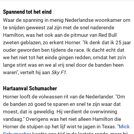
Spannend tot het eind
Waar de spanning in menig Nederlandse woonkamer om
te snijden geweest zal zijn met de snel naderende
Hamilton, was het ook aan de pitmuur van Red Bull
zweten geblazen, zo erkent Horner. "Ik denk dat ik 25 jaar
ouder geworden ben tijdens de race. Ik dacht echt dat
we het niet tot het einde gingen redden, omdat het zo'n
lange stint was en we al vrij snel door de banden heen
waren", vertelt hij aan
Sky F1
.
Hartaanval Schumacher
Horner looft de volwassen rit van de Nederlander. "Om
de banden zó goed te sparen en snel te zijn waar dat
moest, dat is geweldig. Hij verdient de overwinning
vandaag." Overigens was het niet alleen Hamilton die
Horner de stuipen op het lijf wist te jagen in Texas. "
Mick
Schumacher
kostte ons tijd in de laatste ronde, maar hij