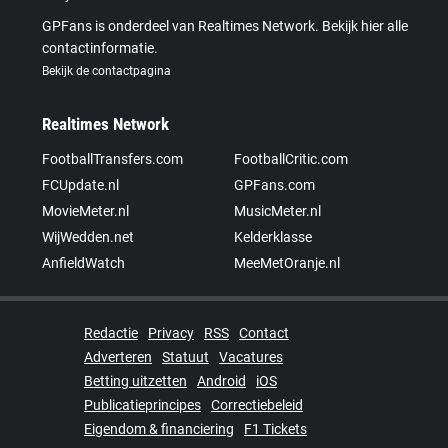
GPFans is onderdeel van Realtimes Network. Bekijk hier alle
contactinformatie.
Bekijk de contactpagina
Realtimes Network
FootballTransfers.com
FootballCritic.com
FCUpdate.nl
GPFans.com
MovieMeter.nl
MusicMeter.nl
WijWedden.net
Kelderklasse
AnfieldWatch
MeeMetOranje.nl
Redactie
Privacy
RSS
Contact
Adverteren
Statuut
Vacatures
Betting uitzetten
Android
iOS
Publicatieprincipes
Correctiebeleid
Eigendom & financiering
F1 Tickets