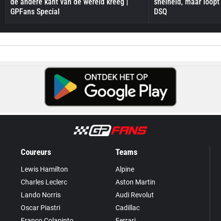
de andere kant van de wereld kreeg |
snelheid, maar loopt
GPFans Special
DSQ
Coureurs
Teams
Lewis Hamilton
Alpine
Charles Leclerc
Aston Martin
Lando Norris
Audi Revolut
Oscar Piastri
Cadillac
Franco Colapinto
Ferrari