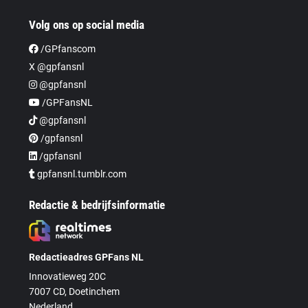
Volg ons op social media
/GPfanscom
X @gpfansnl
@gpfansnl
/GPFansNL
@gpfansnl
/gpfansnl
/gpfansnl
gpfansnl.tumblr.com
Redactie & bedrijfsinformatie
Redactieadres GPFans NL
Innovatieweg 20C
7007 CD, Doetinchem
Nederland