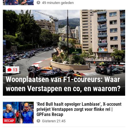
49 minuten geleden
13
Woonplaatsen van F1-coureurs: Waar
wonen Verstappen en co, en waarom?
'Red Bull haalt opvolger Lambiase', X-account
privéjet Verstappen zorgt voor flinke rel |
GPFans Recap
RECAP
Gisteren 21:45