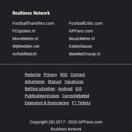
Realtimes Network
FootballTransfers.com
FootballCritic.com
FCUpdate.nl
GPFans.com
MovieMeter.nl
MusicMeter.nl
WijWedden.net
Kelderklasse
AnfieldWatch
MeeMetOranje.nl
Redactie
Privacy
RSS
Contact
Adverteren
Statuut
Vacatures
Betting uitzetten
Android
iOS
Publicatieprincipes
Correctiebeleid
Eigendom & financiering
F1 Tickets
Copyright (©) 2017 - 2026 GPFans.com
Realtimes Network