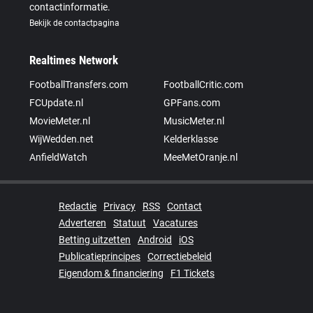
contactinformatie.
Bekijk de contactpagina
Realtimes Network
FootballTransfers.com
FootballCritic.com
FCUpdate.nl
GPFans.com
MovieMeter.nl
MusicMeter.nl
WijWedden.net
Kelderklasse
AnfieldWatch
MeeMetOranje.nl
Redactie
Privacy
RSS
Contact
Adverteren
Statuut
Vacatures
Betting uitzetten
Android
iOS
Publicatieprincipes
Correctiebeleid
Eigendom & financiering
F1 Tickets