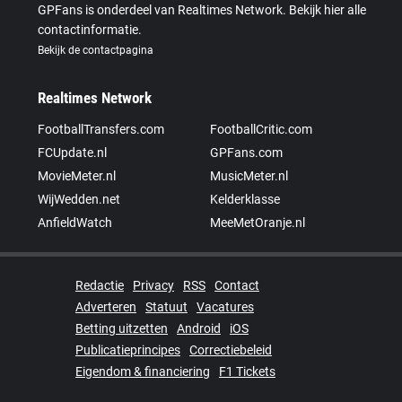
GPFans is onderdeel van Realtimes Network. Bekijk hier alle
contactinformatie.
Bekijk de contactpagina
Realtimes Network
FootballTransfers.com
FootballCritic.com
FCUpdate.nl
GPFans.com
MovieMeter.nl
MusicMeter.nl
WijWedden.net
Kelderklasse
AnfieldWatch
MeeMetOranje.nl
Redactie
Privacy
RSS
Contact
Adverteren
Statuut
Vacatures
Betting uitzetten
Android
iOS
Publicatieprincipes
Correctiebeleid
Eigendom & financiering
F1 Tickets