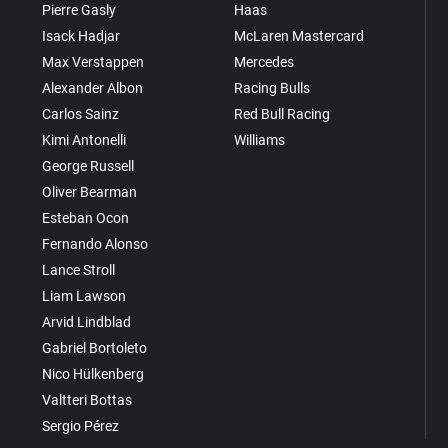
Pierre Gasly
Haas
Isack Hadjar
McLaren Mastercard
Max Verstappen
Mercedes
Alexander Albon
Racing Bulls
Carlos Sainz
Red Bull Racing
Kimi Antonelli
Williams
George Russell
Oliver Bearman
Esteban Ocon
Fernando Alonso
Lance Stroll
Liam Lawson
Arvid Lindblad
Gabriel Bortoleto
Nico Hülkenberg
Valtteri Bottas
Sergio Pérez