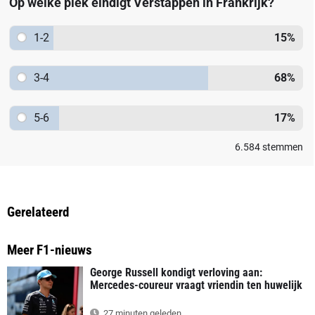
Op welke plek eindigt Verstappen in Frankrijk?
1-2
15
%
3-4
68
%
5-6
17
%
6.584
stemmen
Gerelateerd
Meer F1-nieuws
George Russell kondigt verloving aan:
Mercedes-coureur vraagt vriendin ten huwelijk
27 minuten geleden