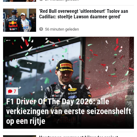
'Red Bull overweegt 'uitleenbeurt' Tsolov aan
Cadillac: stoeltje Lawson daarmee gered'
56 minuten geleden
7
F1 Driver Of The Day 2026: alle
verkiezingen van eerste seizoenshelft
op een rijtje