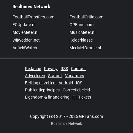
Realtimes Network
FootballTransfers.com
FootballCritic.com
FCUpdate.nl
GPFans.com
MovieMeter.nl
MusicMeter.nl
WijWedden.net
Kelderklasse
AnfieldWatch
MeeMetOranje.nl
Redactie
Privacy
RSS
Contact
Adverteren
Statuut
Vacatures
Betting uitzetten
Android
iOS
Publicatieprincipes
Correctiebeleid
Eigendom & financiering
F1 Tickets
Copyright (©) 2017 - 2026 GPFans.com
Realtimes Network