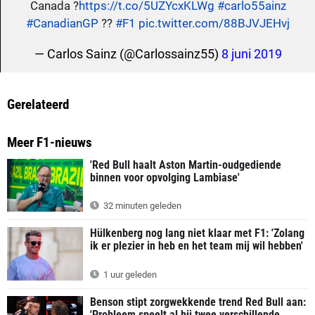
Canada ?
https://t.co/5UZYcxKLWg
#carlo55ainz
#CanadianGP
??
#F1
pic.twitter.com/88BJVJEHvj
— Carlos Sainz (@Carlossainz55)
8 juni 2019
Gerelateerd
Meer F1-nieuws
'Red Bull haalt Aston Martin-oudgediende
binnen voor opvolging Lambiase'
32 minuten geleden
Hülkenberg nog lang niet klaar met F1: 'Zolang
ik er plezier in heb en het team mij wil hebben'
1 uur geleden
Benson stipt zorgwekkende trend Red Bull aan:
'Probleem speelt al bij twee verschillende