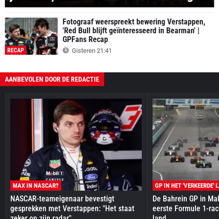
Fotograaf weerspreekt bewering Verstappen,
'Red Bull blijft geïnteresseerd in Bearman' |
GPFans Recap
RECAP
Gisteren 21:41
AANBEVOLEN DOOR DE REDACTIE
MAX IN NASCAR?
GP IN HET 'VERKEERDE' 
NASCAR-teameigenaar bevestigt
De Bahrein GP in Mal
gesprekken met Verstappen: "Het staat
eerste Formule 1-race
zeker op zijn radar"
land