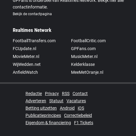
GPFans is onderdeel van Realtimes Network. Bekijk hier alle
contactinformatie.
Bekijk de contactpagina
Realtimes Network
FootballTransfers.com
FootballCritic.com
FCUpdate.nl
GPFans.com
MovieMeter.nl
MusicMeter.nl
WijWedden.net
Kelderklasse
AnfieldWatch
MeeMetOranje.nl
Redactie
Privacy
RSS
Contact
Adverteren
Statuut
Vacatures
Betting uitzetten
Android
iOS
Publicatieprincipes
Correctiebeleid
Eigendom & financiering
F1 Tickets