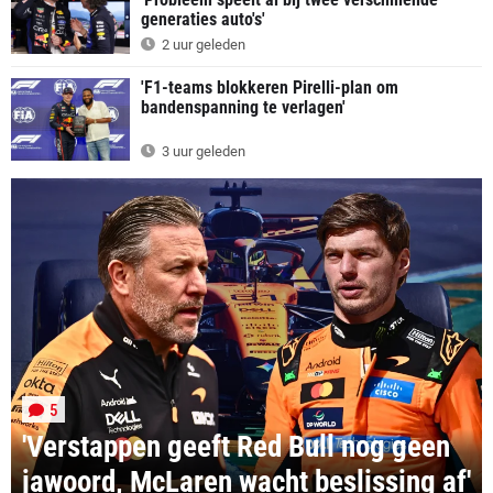
generaties auto's'
2 uur geleden
'F1-teams blokkeren Pirelli-plan om
bandenspanning te verlagen'
3 uur geleden
5
'Verstappen geeft Red Bull nog geen
jawoord, McLaren wacht beslissing af'