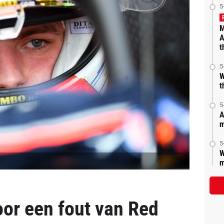
5
M
A
t
5
W
t
5
A
m
5
W
m
oor een fout van Red