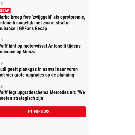
-8
RECAP
arko kreeg fors 'zwijggeld' als oprotpremie,
ntonelli mogelijk met zware straf in
huisrace | GPFans Recap
-8
olff hint op motorwissel Antonelli tijdens
huisrace op Monza
-8
udi geeft plankgas in aanval naar voren
et vier grote upgrades op de planning
-8
olff legt upgradeschema Mercedes uit: "We
oeten strategisch zijn"
F1-NIEUWS