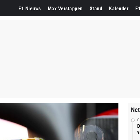
F1 Nieuws
Max Verstappen
Stand
Kalender
F
Net
0
D
v