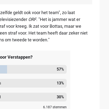
elfde geldt ook voor het team", zo laat
televisiezender
ORF
. "Het is jammer wat er
traf voor kreeg. Ik zat voor Bottas, maar we
een straf voor. Het team heeft daar zeker niet
ans om tweede te worden."
 voor Verstappen?
57
%
s
13
%
d
30
%
6.187
stemmen