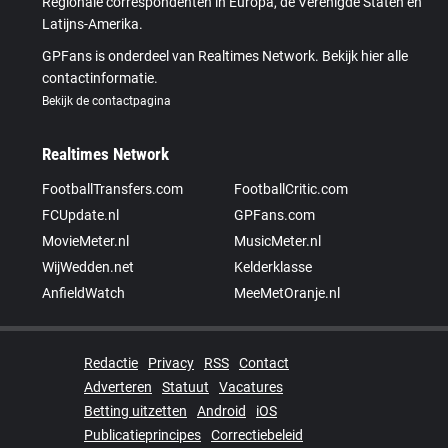
Regionale correspondenten in Europa, de Verenigde Staten en
Latijns-Amerika.
GPFans is onderdeel van Realtimes Network. Bekijk hier alle
contactinformatie.
Bekijk de contactpagina
Realtimes Network
FootballTransfers.com
FootballCritic.com
FCUpdate.nl
GPFans.com
MovieMeter.nl
MusicMeter.nl
WijWedden.net
Kelderklasse
AnfieldWatch
MeeMetOranje.nl
Redactie
Privacy
RSS
Contact
Adverteren
Statuut
Vacatures
Betting uitzetten
Android
iOS
Publicatieprincipes
Correctiebeleid