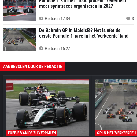
Formule 1 zal met "1000 procent" zekerheid
meer sprintraces organiseren in 2027
Gisteren 17:34
3
De Bahrein GP in Maleisië? Het is níet de
eerste Formule 1-race in het 'verkeerde' land
Gisteren 16:27
AANBEVOLEN DOOR DE REDACTIE
FOEFJE VAN DE ZILVERPIJLEN
GP IN HET 'VERKEERDE' 