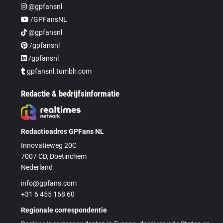
@gpfansnl
/GPFansNL
@gpfansnl
/gpfansnl
/gpfansnl
gpfansnl.tumblr.com
Redactie & bedrijfsinformatie
Redactieadres GPFans NL
Innovatieweg 20C
7007 CD, Doetinchem
Nederland
info@gpfans.com
+31 6 455 168 60
Regionale correspondentie