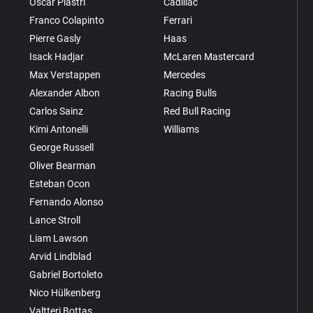
Oscar Piastri
Cadillac
Franco Colapinto
Ferrari
Pierre Gasly
Haas
Isack Hadjar
McLaren Mastercard
Max Verstappen
Mercedes
Alexander Albon
Racing Bulls
Carlos Sainz
Red Bull Racing
Kimi Antonelli
Williams
George Russell
Oliver Bearman
Esteban Ocon
Fernando Alonso
Lance Stroll
Liam Lawson
Arvid Lindblad
Gabriel Bortoleto
Nico Hülkenberg
Valtteri Bottas