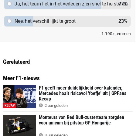
Ja, het team liet in het verleden zien snel te herstellen
77
%
Nee, het verschil lijkt te groot
23
%
1.190
stemmen
Gerelateerd
Meer F1-nieuws
F1 geeft meer duidelijkheid over kalender,
Mercedes haalt risicovol 'foefje' uit | GPFans
Recap
RECAP
2 uur geleden
Monteurs van Red Bull-zusterteam zorgden
voor unicum bij pitstop GP Hongarije
3 uur geleden