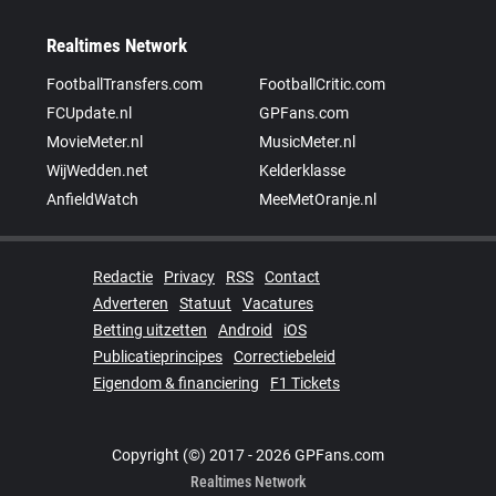
Realtimes Network
FootballTransfers.com
FootballCritic.com
FCUpdate.nl
GPFans.com
MovieMeter.nl
MusicMeter.nl
WijWedden.net
Kelderklasse
AnfieldWatch
MeeMetOranje.nl
Redactie
Privacy
RSS
Contact
Adverteren
Statuut
Vacatures
Betting uitzetten
Android
iOS
Publicatieprincipes
Correctiebeleid
Eigendom & financiering
F1 Tickets
Copyright (©) 2017 - 2026 GPFans.com
Realtimes Network