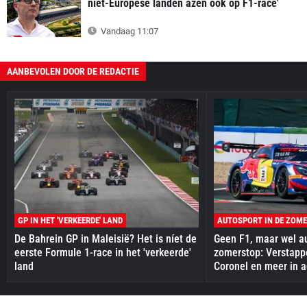
niet-Europese landen azen ook op F1-race'
Vandaag 11:07
AANBEVOLEN DOOR DE REDACTIE
GP IN HET 'VERKEERDE' LAND
AUTOSPORT IN DE ZOM
De Bahrein GP in Maleisië? Het is níet de
Geen F1, maar wel au
eerste Formule 1-race in het 'verkeerde'
zomerstop: Verstapp
land
Coronel en meer in a