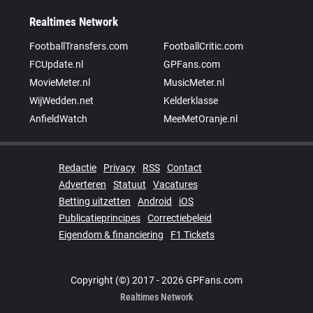
Realtimes Network
FootballTransfers.com
FootballCritic.com
FCUpdate.nl
GPFans.com
MovieMeter.nl
MusicMeter.nl
WijWedden.net
Kelderklasse
AnfieldWatch
MeeMetOranje.nl
Redactie
Privacy
RSS
Contact
Adverteren
Statuut
Vacatures
Betting uitzetten
Android
iOS
Publicatieprincipes
Correctiebeleid
Eigendom & financiering
F1 Tickets
Copyright (©) 2017 - 2026 GPFans.com
Realtimes Network