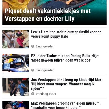
Piquet deelt vakantiekiekjes met
Verstappen en dochter Lily
Lewis Hamilton stelt nieuw gezinslid voor en
verwelkomt puppy Halo
2 uur geleden
F2-leider Tsolov mikt op Racing Bulls-zitje:
'Moet gewoon blijven doen wat ik doe'
3 uur geleden
Jos Verstappen blikt terug op kindertijd Max:
'Hij bleef maar vragen: "Wanneer mag ik
rijden?"'
Vandaag 10:01
Max Verstappen droomt van eigen museum:
"Inspiratie voor jonge kinderen"