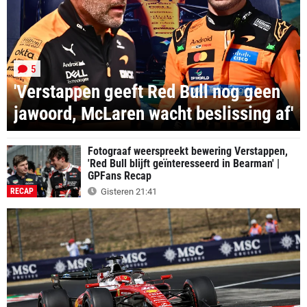
5
'Verstappen geeft Red Bull nog geen
jawoord, McLaren wacht beslissing af'
Fotograaf weerspreekt bewering Verstappen,
'Red Bull blijft geïnteresseerd in Bearman' |
GPFans Recap
RECAP
Gisteren 21:41