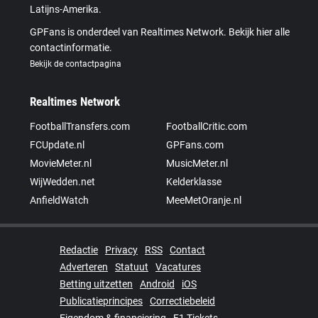
Latijns-Amerika.
GPFans is onderdeel van Realtimes Network. Bekijk hier alle
contactinformatie.
Bekijk de contactpagina
Realtimes Network
FootballTransfers.com
FootballCritic.com
FCUpdate.nl
GPFans.com
MovieMeter.nl
MusicMeter.nl
WijWedden.net
Kelderklasse
AnfieldWatch
MeeMetOranje.nl
Redactie
Privacy
RSS
Contact
Adverteren
Statuut
Vacatures
Betting uitzetten
Android
iOS
Publicatieprincipes
Correctiebeleid
Eigendom & financiering
F1 Tickets