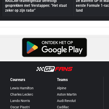
NASCAR-teameigenaar bevestigt
De Bahrein GP in Mal
gesprekken met Verstappen: "Het staat
eerste Formule 1-race
zeker op zijn radar"
land
Coureurs
Teams
Lewis Hamilton
Alpine
Charles Leclerc
Aston Martin
Lando Norris
Audi Revolut
Oscar Piastri
Cadillac