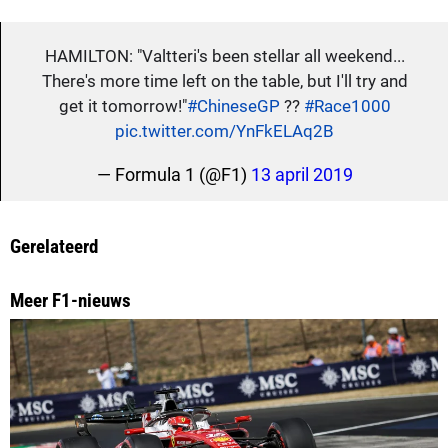
HAMILTON: "Valtteri's been stellar all weekend...
There's more time left on the table, but I'll try and
get it tomorrow!"
#ChineseGP
??
#Race1000
pic.twitter.com/YnFkELAq2B
— Formula 1 (@F1)
13 april 2019
Gerelateerd
Meer F1-nieuws