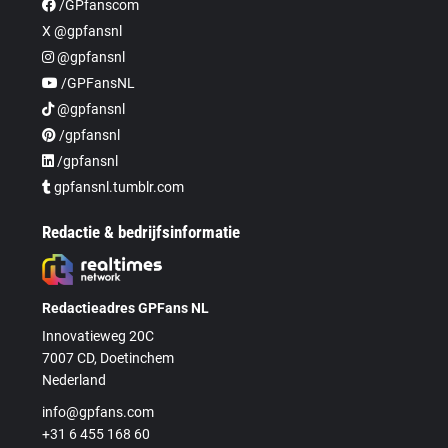
/GPfanscom
X @gpfansnl
@gpfansnl
/GPFansNL
@gpfansnl
/gpfansnl
/gpfansnl
gpfansnl.tumblr.com
Redactie & bedrijfsinformatie
Redactieadres GPFans NL
Innovatieweg 20C
7007 CD, Doetinchem
Nederland
info@gpfans.com
+31 6 455 168 60