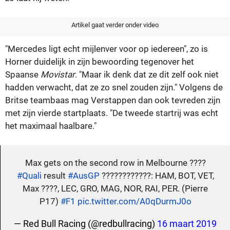
Artikel gaat verder onder video
"Mercedes ligt echt mijlenver voor op iedereen", zo is
Horner duidelijk in zijn bewoording tegenover het
Spaanse
Movistar
. "Maar ik denk dat ze dit zelf ook niet
hadden verwacht, dat ze zo snel zouden zijn." Volgens de
Britse teambaas mag Verstappen dan ook tevreden zijn
met zijn vierde startplaats. "De tweede startrij was echt
het maximaal haalbare."
Max gets on the second row in Melbourne ????
#Quali
result
#AusGP
????????????: HAM, BOT, VET,
Max ????, LEC, GRO, MAG, NOR, RAI, PER. (Pierre
P17)
#F1
pic.twitter.com/A0qDurmJ0o
— Red Bull Racing (@redbullracing)
16 maart 2019