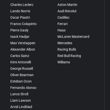
Charles Leclerc
Aston Martin
Lando Norris
Audi Revolut
Oscar Piastri
Cadillac
Franco Colapinto
Ferrari
Pierre Gasly
Haas
Isack Hadjar
McLaren Mastercard
Max Verstappen
Mercedes
Alexander Albon
Racing Bulls
Carlos Sainz
Red Bull Racing
Kimi Antonelli
Williams
George Russell
Oliver Bearman
Esteban Ocon
Fernando Alonso
Lance Stroll
Liam Lawson
Arvid Lindblad