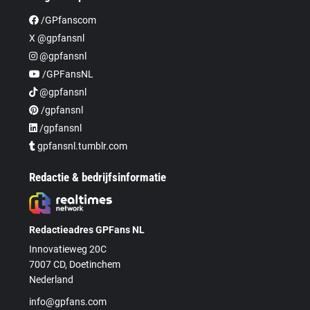
/GPfanscom
X @gpfansnl
@gpfansnl
/GPFansNL
@gpfansnl
/gpfansnl
/gpfansnl
gpfansnl.tumblr.com
Redactie & bedrijfsinformatie
Redactieadres GPFans NL
Innovatieweg 20C
7007 CD, Doetinchem
Nederland
info@gpfans.com