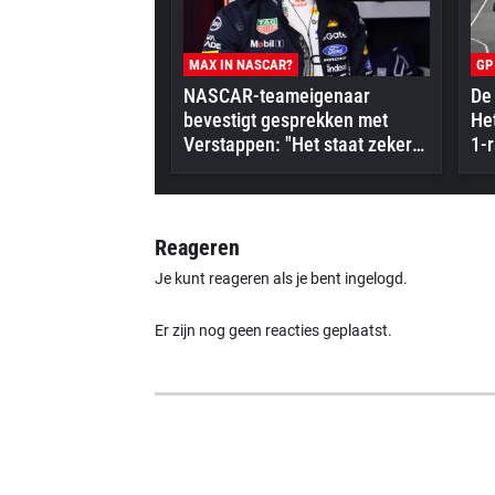
MAX IN NASCAR?
GP
NASCAR-teameigenaar
De 
bevestigt gesprekken met
Het
Verstappen: "Het staat zeker
1-r
op zijn radar"
Reageren
Je kunt reageren als je bent ingelogd.
Er zijn nog geen reacties geplaatst.