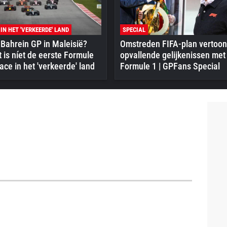
 IN HET 'VERKEERDE' LAND
SPECIAL
Bahrein GP in Maleisië?
Omstreden FIFA-plan vertoon
 is níet de eerste Formule
opvallende gelijkenissen met
ace in het 'verkeerde' land
Formule 1 | GPFans Special