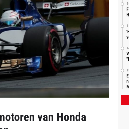
1
F
H
1
'
v
1
V
"
1
E
n
M
motoren van Honda