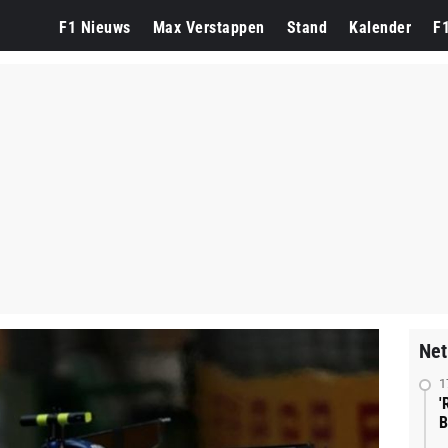
F1 Nieuws
Max Verstappen
Stand
Kalender
F
Net
1
'
B