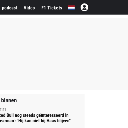
1 podcast
Video
F1 Tickets
 binnen
7:51
Red Bull nog steeds geïnteresseerd in
earman': "Hij kan niet bij Haas blijven"