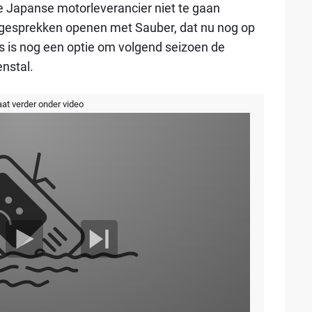
Japanse motorleverancier niet te gaan
e gesprekken openen met Sauber, dat nu nog op
s is nog een optie om volgend seizoen de
nstal.
aat verder onder video