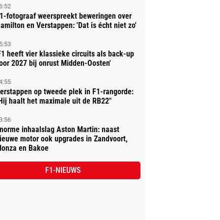
6:52
1-fotograaf weerspreekt beweringen over
amilton en Verstappen: 'Dat is écht niet zo'
5:53
F1 heeft vier klassieke circuits als back-up
oor 2027 bij onrust Midden-Oosten'
4:55
erstappen op tweede plek in F1-rangorde:
Hij haalt het maximale uit de RB22"
3:56
norme inhaalslag Aston Martin: naast
ieuwe motor ook upgrades in Zandvoort,
onza en Bakoe
F1-NIEUWS