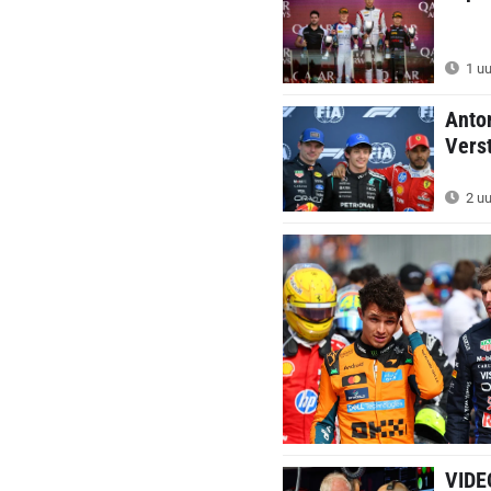
1 uu
Anton
Verst
2 uu
VIDEO