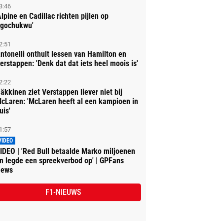
3:46
Alpine en Cadillac richten pijlen op
gochukwu'
2:51
ntonelli onthult lessen van Hamilton en
erstappen: 'Denk dat dat iets heel moois is'
2:22
äkkinen ziet Verstappen liever niet bij
cLaren: 'McLaren heeft al een kampioen in
uis'
1:57
VIDEO
IDEO | 'Red Bull betaalde Marko miljoenen
n legde een spreekverbod op' | GPFans
ews
F1-NIEUWS