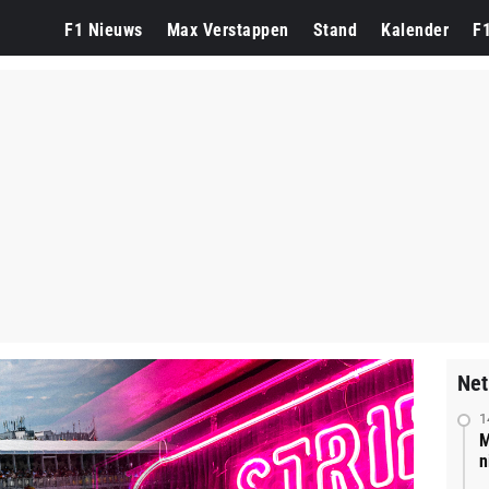
F1 Nieuws
Max Verstappen
Stand
Kalender
F
Net
1
M
n