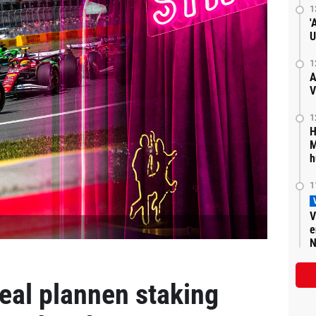
1
'
U
1
A
V
1
H
M
h
1
V
e
N
real plannen staking