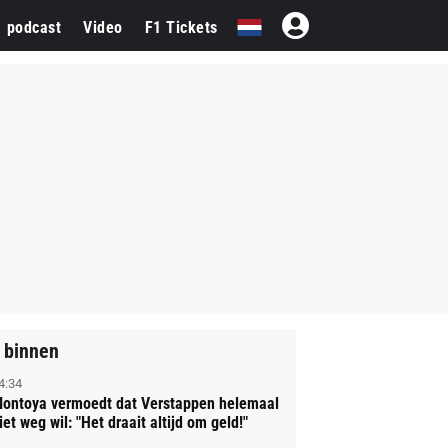
1 podcast
Video
F1 Tickets
 binnen
4:34
ontoya vermoedt dat Verstappen helemaal
iet weg wil: "Het draait altijd om geld!"