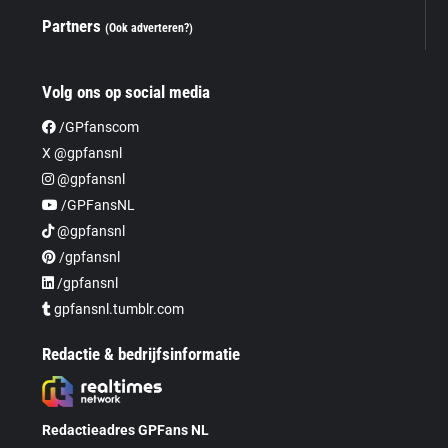
Partners
(Ook adverteren?)
Volg ons op social media
/GPfanscom
X @gpfansnl
@gpfansnl
/GPFansNL
@gpfansnl
/gpfansnl
/gpfansnl
gpfansnl.tumblr.com
Redactie & bedrijfsinformatie
Redactieadres GPFans NL