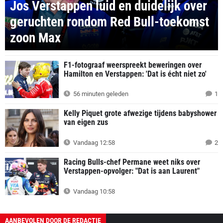
Jos Verstappen luid en duidelijk over
geruchten rondom Red Bull-toekomst
zoon Max
F1-fotograaf weerspreekt beweringen over
Hamilton en Verstappen: 'Dat is écht niet zo'
56 minuten geleden
1
Kelly Piquet grote afwezige tijdens babyshower
van eigen zus
Vandaag 12:58
2
Racing Bulls-chef Permane weet niks over
Verstappen-opvolger: "Dat is aan Laurent"
Vandaag 10:58
AANBEVOLEN DOOR DE REDACTIE