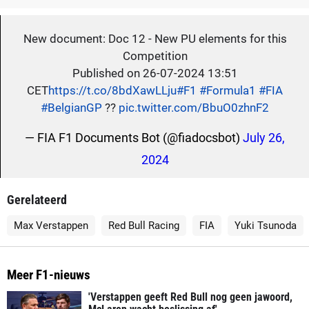
New document: Doc 12 - New PU elements for this
Competition
Published on 26-07-2024 13:51
CET
https://t.co/8bdXawLLju
#F1
#Formula1
#FIA
#BelgianGP
??
pic.twitter.com/BbuO0zhnF2
— FIA F1 Documents Bot (@fiadocsbot)
July 26,
2024
Gerelateerd
Max Verstappen
Red Bull Racing
FIA
Yuki Tsunoda
Meer F1-nieuws
'Verstappen geeft Red Bull nog geen jawoord,