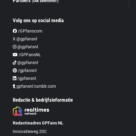
Partners
(Ook adverteren?)
Volg ons op social media
/GPfanscom
X @gpfansnl
@gpfansnl
/GPFansNL
@gpfansnl
/gpfansnl
/gpfansnl
gpfansnl.tumblr.com
Redactie & bedrijfsinformatie
Redactieadres GPFans NL
Innovatieweg 20C