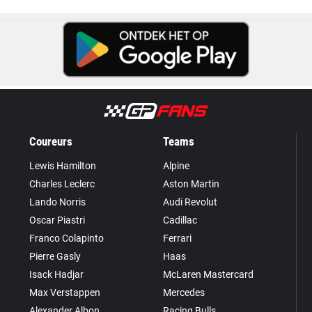
Coureurs
Teams
Lewis Hamilton
Alpine
Charles Leclerc
Aston Martin
Lando Norris
Audi Revolut
Oscar Piastri
Cadillac
Franco Colapinto
Ferrari
Pierre Gasly
Haas
Isack Hadjar
McLaren Mastercard
Max Verstappen
Mercedes
Alexander Albon
Racing Bulls