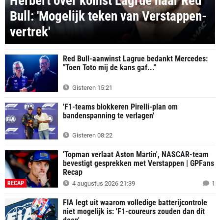
Herbert over komst Lagrue naar Red
Bull: 'Mogelijk teken van Verstappen-
vertrek'
Red Bull-aanwinst Lagrue bedankt Mercedes:
"Toen Toto mij de kans gaf..."
Gisteren 15:21
'F1-teams blokkeren Pirelli-plan om
bandenspanning te verlagen'
Gisteren 08:22
'Topman verlaat Aston Martin', NASCAR-team
bevestigt gesprekken met Verstappen | GPFans
Recap
RECAP
4 augustus 2026 21:39
1
FIA legt uit waarom volledige batterijcontrole
niet mogelijk is: 'F1-coureurs zouden dan dít