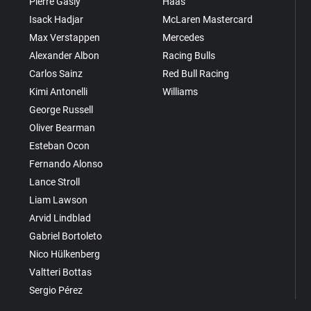
Pierre Gasly
Haas
Isack Hadjar
McLaren Mastercard
Max Verstappen
Mercedes
Alexander Albon
Racing Bulls
Carlos Sainz
Red Bull Racing
Kimi Antonelli
Williams
George Russell
Oliver Bearman
Esteban Ocon
Fernando Alonso
Lance Stroll
Liam Lawson
Arvid Lindblad
Gabriel Bortoleto
Nico Hülkenberg
Valtteri Bottas
Sergio Pérez