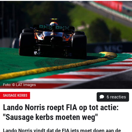
Foto: © LAT Images
SAUSAGE KERBS
6
reacties
Lando Norris roept FIA op tot actie:
"Sausage kerbs moeten weg"
Lando Norris vindt dat de FIA iets moet doen aan de