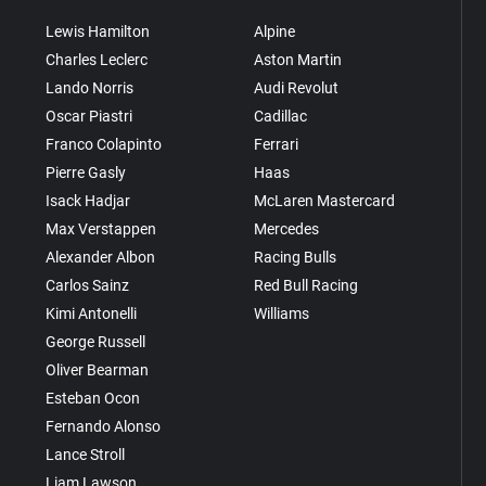
Lewis Hamilton
Alpine
Charles Leclerc
Aston Martin
Lando Norris
Audi Revolut
Oscar Piastri
Cadillac
Franco Colapinto
Ferrari
Pierre Gasly
Haas
Isack Hadjar
McLaren Mastercard
Max Verstappen
Mercedes
Alexander Albon
Racing Bulls
Carlos Sainz
Red Bull Racing
Kimi Antonelli
Williams
George Russell
Oliver Bearman
Esteban Ocon
Fernando Alonso
Lance Stroll
Liam Lawson