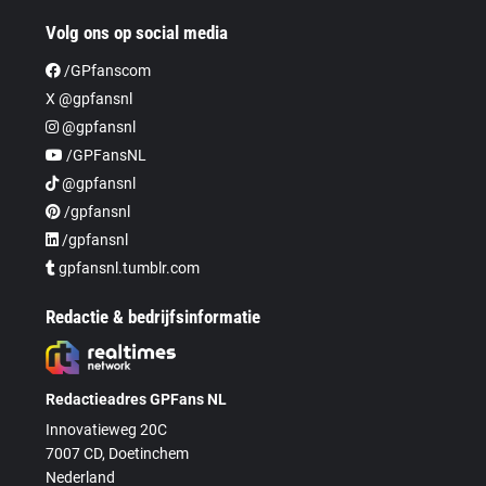
Volg ons op social media
/GPfanscom
X @gpfansnl
@gpfansnl
/GPFansNL
@gpfansnl
/gpfansnl
/gpfansnl
gpfansnl.tumblr.com
Redactie & bedrijfsinformatie
Redactieadres GPFans NL
Innovatieweg 20C
7007 CD, Doetinchem
Nederland