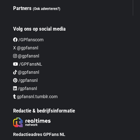
Partners
(Ook adverteren?)
Volg ons op social media
/GPfanscom
X @gpfansnl
@gpfansnl
/GPFansNL
@gpfansnl
/gpfansnl
/gpfansnl
gpfansnl.tumblr.com
Redactie & bedrijfsinformatie
Redactieadres GPFans NL