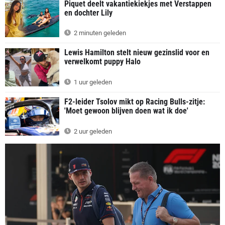
Piquet deelt vakantiekiekjes met Verstappen
en dochter Lily
2 minuten geleden
Lewis Hamilton stelt nieuw gezinslid voor en
verwelkomt puppy Halo
1 uur geleden
F2-leider Tsolov mikt op Racing Bulls-zitje:
'Moet gewoon blijven doen wat ik doe'
2 uur geleden