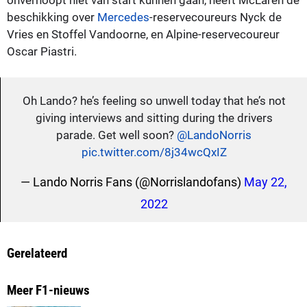
beschikking over
Mercedes
-reservecoureurs Nyck de
Vries en Stoffel Vandoorne, en Alpine-reservecoureur
Oscar Piastri.
Oh Lando? he’s feeling so unwell today that he’s not
giving interviews and sitting during the drivers
parade. Get well soon?
@LandoNorris
pic.twitter.com/8j34wcQxIZ
— Lando Norris Fans (@Norrislandofans)
May 22,
2022
Gerelateerd
Meer F1-nieuws