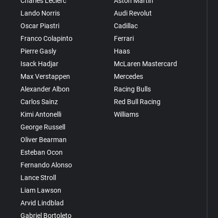
Charles Leclerc
Aston Martin
Lando Norris
Audi Revolut
Oscar Piastri
Cadillac
Franco Colapinto
Ferrari
Pierre Gasly
Haas
Isack Hadjar
McLaren Mastercard
Max Verstappen
Mercedes
Alexander Albon
Racing Bulls
Carlos Sainz
Red Bull Racing
Kimi Antonelli
Williams
George Russell
Oliver Bearman
Esteban Ocon
Fernando Alonso
Lance Stroll
Liam Lawson
Arvid Lindblad
Gabriel Bortoleto