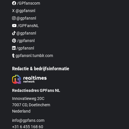
/GPfanscom
X @gpfansnl
@gpfansnl
/GPFansNL
@gpfansnl
/gpfansnl
/gpfansnl
gpfansnl.tumblr.com
Redactie & bedrijfsinformatie
Redactieadres GPFans NL
Innovatieweg 20C
7007 CD, Doetinchem
Nederland
info@gpfans.com
+31 6 455 168 60