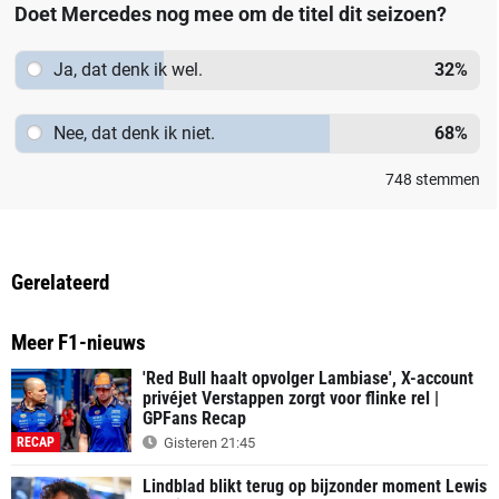
Doet Mercedes nog mee om de titel dit seizoen?
Ja, dat denk ik wel.
32
%
Nee, dat denk ik niet.
68
%
748
stemmen
Gerelateerd
Meer F1-nieuws
'Red Bull haalt opvolger Lambiase', X-account
privéjet Verstappen zorgt voor flinke rel |
GPFans Recap
RECAP
Gisteren 21:45
Lindblad blikt terug op bijzonder moment Lewis