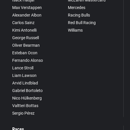
Isack Hadjar
McLaren Mastercard
Max Verstappen
Mercedes
Alexander Albon
Racing Bulls
Carlos Sainz
Red Bull Racing
Kimi Antonelli
Williams
George Russell
Oliver Bearman
Esteban Ocon
Fernando Alonso
Lance Stroll
Liam Lawson
Arvid Lindblad
Gabriel Bortoleto
Nico Hülkenberg
Valtteri Bottas
Sergio Pérez
Races