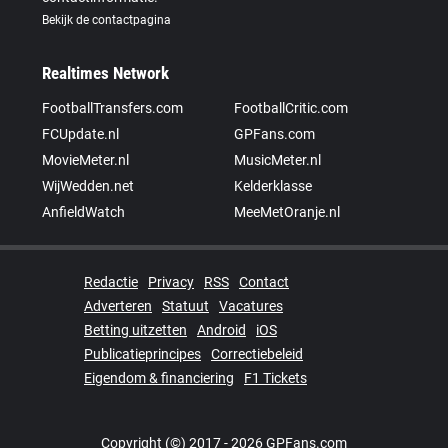
Bekijk de contactpagina
Realtimes Network
FootballTransfers.com
FootballCritic.com
FCUpdate.nl
GPFans.com
MovieMeter.nl
MusicMeter.nl
WijWedden.net
Kelderklasse
AnfieldWatch
MeeMetOranje.nl
Redactie
Privacy
RSS
Contact
Adverteren
Statuut
Vacatures
Betting uitzetten
Android
iOS
Publicatieprincipes
Correctiebeleid
Eigendom & financiering
F1 Tickets
Copyright (©) 2017 - 2026 GPFans.com