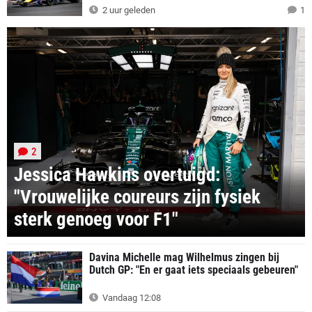
2 uur geleden
1
2
Jessica Hawkins overtuigd:
"Vrouwelijke coureurs zijn fysiek
sterk genoeg voor F1"
Davina Michelle mag Wilhelmus zingen bij
Dutch GP: "En er gaat iets speciaals gebeuren"
Vandaag 12:08