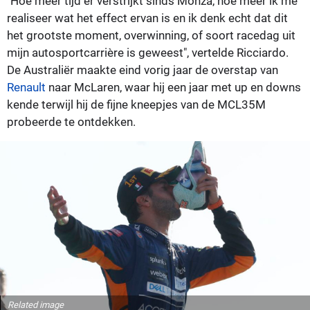
"Hoe meer tijd er verstrijkt sinds Monza, hoe meer ik me
realiseer wat het effect ervan is en ik denk echt dat dit
het grootste moment, overwinning, of soort racedag uit
mijn autosportcarrière is geweest", vertelde Ricciardo.
De Australiër maakte eind vorig jaar de overstap van
Renault
naar McLaren, waar hij een jaar met up en downs
kende terwijl hij de fijne kneepjes van de MCL35M
probeerde te ontdekken.
Related image