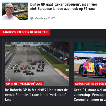
Duitse GP gaat "zeker gebeuren", maar 'vier
niet-Europese landen azen ook op F1-race'
Vandaag 11:07
AANBEVOLEN DOOR DE REDACTIE
GP IN HET 'VERKEERDE' LAND
AUTOSPORT IN DE ZOM
De Bahrein GP in Maleisië? Het is níet de
Geen F1, maar wel au
eerste Formule 1-race in het 'verkeerde'
zomerstop: Verstapp
land
Coronel en meer in a