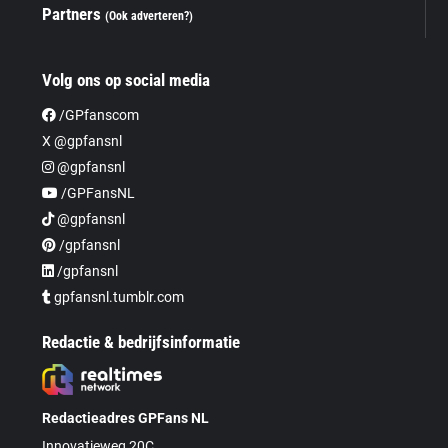
Partners
(Ook adverteren?)
Volg ons op social media
/GPfanscom
X @gpfansnl
@gpfansnl
/GPFansNL
@gpfansnl
/gpfansnl
/gpfansnl
gpfansnl.tumblr.com
Redactie & bedrijfsinformatie
Redactieadres GPFans NL
Innovatieweg 20C