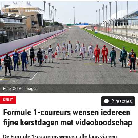
Foto: © LAT Images
KERST
2
reacties
Formule 1-coureurs wensen iedereen
fijne kerstdagen met videoboodschap
De Formule 1-coureurs wensen alle fans via een