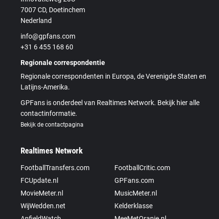
7007 CD, Doetinchem
Nederland
info@gpfans.com
+31 6 455 168 60
Regionale correspondentie
Regionale correspondenten in Europa, de Verenigde Staten en
Latijns-Amerika.
GPFans is onderdeel van Realtimes Network. Bekijk hier alle
contactinformatie.
Bekijk de contactpagina
Realtimes Network
FootballTransfers.com
FootballCritic.com
FCUpdate.nl
GPFans.com
MovieMeter.nl
MusicMeter.nl
WijWedden.net
Kelderklasse
AnfieldWatch
MeeMetOranje.nl