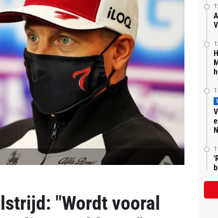
1
A
V
1
H
M
h
1
V
e
N
1
'
b
lstrijd: "Wordt vooral