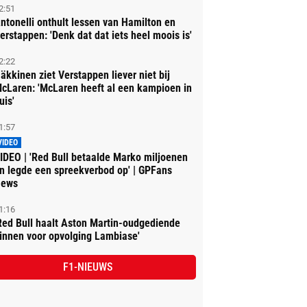
2:51
ntonelli onthult lessen van Hamilton en
erstappen: 'Denk dat dat iets heel moois is'
2:22
äkkinen ziet Verstappen liever niet bij
cLaren: 'McLaren heeft al een kampioen in
uis'
1:57
VIDEO
IDEO | 'Red Bull betaalde Marko miljoenen
n legde een spreekverbod op' | GPFans
ews
1:16
Red Bull haalt Aston Martin-oudgediende
innen voor opvolging Lambiase'
F1-NIEUWS