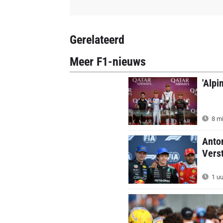
Gerelateerd
Meer F1-nieuws
'Alpi
8 mi
Anton
Verst
1 uu