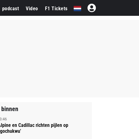
1 podcast
Video
F1 Tickets
 binnen
3:46
Alpine en Cadillac richten pijlen op
gochukwu'