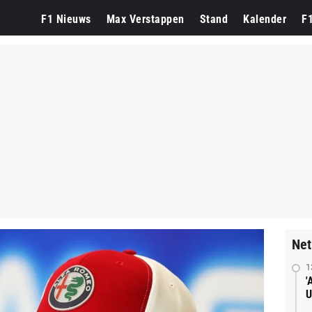
F1 Nieuws
Max Verstappen
Stand
Kalender
F
Net
1
'
U