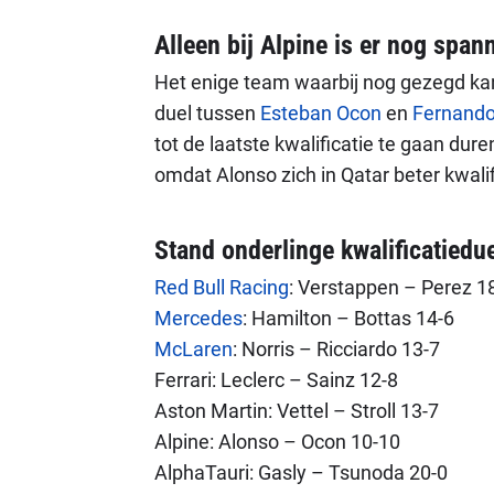
Alleen bij Alpine is er nog span
Het enige team waarbij nog gezegd kan
duel tussen
Esteban Ocon
en
Fernando
tot de laatste kwalificatie te gaan dure
omdat Alonso zich in Qatar beter kwali
Stand onderlinge kwalificatiedu
Red Bull Racing
: Verstappen – Perez 1
Mercedes
: Hamilton – Bottas 14-6
McLaren
: Norris – Ricciardo 13-7
Ferrari: Leclerc – Sainz 12-8
Aston Martin: Vettel – Stroll 13-7
Alpine: Alonso – Ocon 10-10
AlphaTauri: Gasly – Tsunoda 20-0