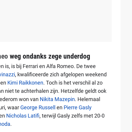
meo
weg ondanks zege underdog
 is, is bij Ferrari en Alfa Romeo. De twee
vinazzi
, kwalificeerde zich afgelopen weekend
en
Kimi Raikkonen
. Toch is het verschil al zo
 niet te achterhalen zijn. Hetzelfde geldt ook
 wederom won van
Nikita Mazepin
. Helemaal
ri, waar
George Russell
en
Pierre Gasly
gen
Nicholas Latifi
, terwijl Gasly zelfs met 20-0
noda
.