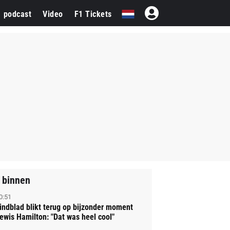
1 podcast
Video
F1 Tickets
 binnen
0:51
indblad blikt terug op bijzonder moment
ewis Hamilton: "Dat was heel cool"