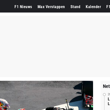
F1 Nieuws
Max Verstappen
Stand
Kalender
F
Net
2
L
L