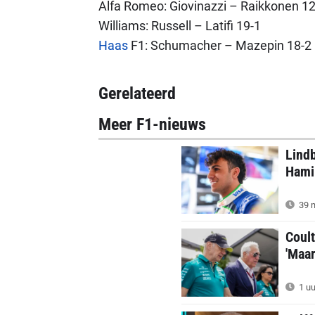
Alfa Romeo: Giovinazzi – Raikkonen 12
Williams: Russell – Latifi 19-1
Haas
F1: Schumacher – Mazepin 18-2
Gerelateerd
Meer F1-nieuws
Lindb
Hamil
39 m
Coul
'Maar
1 uu