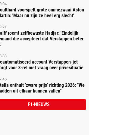
0:04
oulthard voorspelt grote ommezwaai Aston
artin: 'Maar nu zijn ze heel erg slecht'
9:21
alff roemt zelfbewuste Hadjar: 'Eindelijk
emand die accepteert dat Verstappen beter
'
8:33
eautomatiseerd account Verstappen-jet
orgt voor X-rel met vraag over privésituatie
7:45
tella onthult 'zware prijs' richting 2026: "We
adden uit elkaar kunnen vallen"
F1-NIEUWS