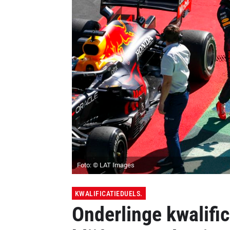
Foto: © LAT Images
KWALIFICATIEDUELS.
Onderlinge kwalifi