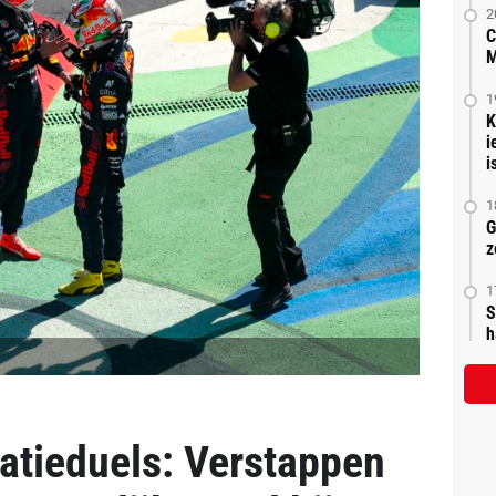
2
C
M
1
K
i
is
1
G
z
1
S
h
catieduels: Verstappen