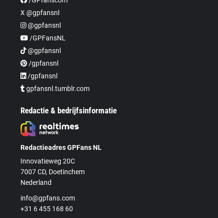
X @gpfansnl
@gpfansnl
/GPFansNL
@gpfansnl
/gpfansnl
/gpfansnl
gpfansnl.tumblr.com
Redactie & bedrijfsinformatie
Redactieadres GPFans NL
Innovatieweg 20C
7007 CD, Doetinchem
Nederland
info@gpfans.com
+31 6 455 168 60