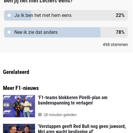
Ben jij het met Leclerc eens?
Ja ik ben het met hem eens
22
%
Nee ik zie dat anders
78
%
498
stemmen
Gerelateerd
Meer F1-nieuws
'F1-teams blokkeren Pirelli-plan om
bandenspanning te verlagen'
28 minuten geleden
'Verstappen geeft Red Bull nog geen jawoord,
McLaren wacht beslissing af'