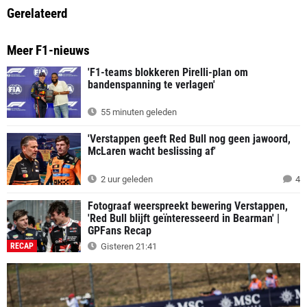
Gerelateerd
Meer F1-nieuws
'F1-teams blokkeren Pirelli-plan om
bandenspanning te verlagen'
55 minuten geleden
'Verstappen geeft Red Bull nog geen jawoord,
McLaren wacht beslissing af'
2 uur geleden
4
Fotograaf weerspreekt bewering Verstappen,
'Red Bull blijft geïnteresseerd in Bearman' |
GPFans Recap
RECAP
Gisteren 21:41