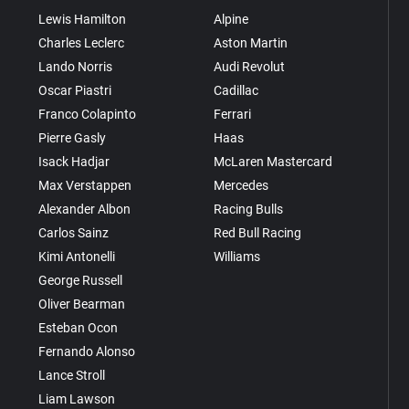
Lewis Hamilton
Alpine
Charles Leclerc
Aston Martin
Lando Norris
Audi Revolut
Oscar Piastri
Cadillac
Franco Colapinto
Ferrari
Pierre Gasly
Haas
Isack Hadjar
McLaren Mastercard
Max Verstappen
Mercedes
Alexander Albon
Racing Bulls
Carlos Sainz
Red Bull Racing
Kimi Antonelli
Williams
George Russell
Oliver Bearman
Esteban Ocon
Fernando Alonso
Lance Stroll
Liam Lawson