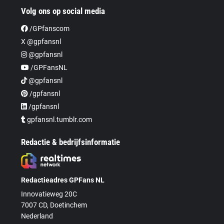
Volg ons op social media
/GPfanscom
X @gpfansnl
@gpfansnl
/GPFansNL
@gpfansnl
/gpfansnl
/gpfansnl
gpfansnl.tumblr.com
Redactie & bedrijfsinformatie
Redactieadres GPFans NL
Innovatieweg 20C
7007 CD, Doetinchem
Nederland