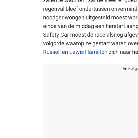
zaten te wachten, zat de sfeer er goed
regenval bleef ondertussen onverminde
noodgedwongen uitgesteld moest word
einde van de middag een herstart aan
Safety Car moest de race alsnog afge
volgorde waarop ze gestart waren over
Russell
en
Lewis Hamilton
zich naar h
Artikel g