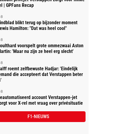
el | GPFans Recap
-8
indblad blikt terug op bijzonder moment
ewis Hamilton: "Dat was heel cool"
-8
oulthard voorspelt grote ommezwaai Aston
artin: 'Maar nu zijn ze heel erg slecht'
-8
alff roemt zelfbewuste Hadjar: 'Eindelijk
emand die accepteert dat Verstappen beter
'
-8
eautomatiseerd account Verstappen-jet
orgt voor X-rel met vraag over privésituatie
F1-NIEUWS