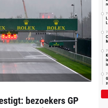
r
7
L
L
7
C
M
7
K
i
is
7
G
z
estigt: bezoekers GP