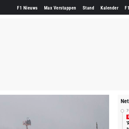
F1 Nieuws
Max Verstappen
Stand
Kalender
F
Net
7
'
a