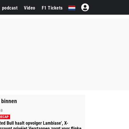
1 podcast
Video
F1 Tickets
 binnen
-8
RECAP
Red Bull haalt opvolger Lambiase', X-
ccount privéjet Verstappen zorgt voor flinke