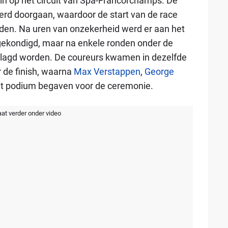
 in op het circuit van Spa-Francorchamps. De
rd doorgaan, waardoor de start van de race
en. Na uren van onzekerheid werd er aan het
gekondigd, maar na enkele ronden onder de
vlagd worden. De coureurs kwamen in dezelfde
 de finish, waarna
Max Verstappen
,
George
et podium begaven voor de ceremonie.
aat verder onder video