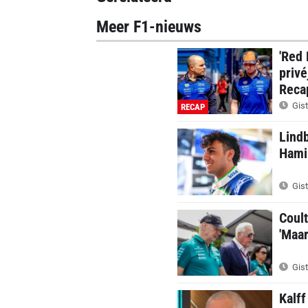
Meer F1-nieuws
'Red 
privé
Reca
Gist
RECAP
Lindb
Hamil
Gist
Coul
'Maar
Gist
Kalff