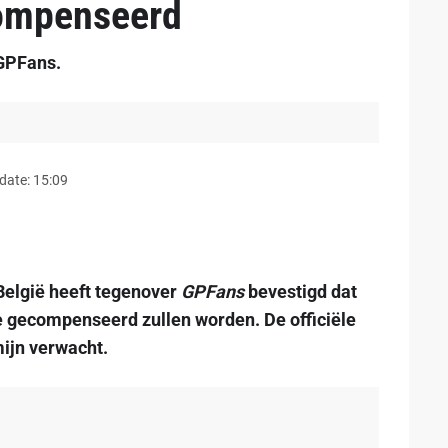
compenseerd
 GPFans.
date: 15:09
België heeft tegenover
GPFans
bevestigd dat
e gecompenseerd zullen worden. De officiële
ijn verwacht.