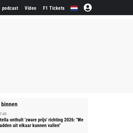
1 podcast
Video
F1 Tickets
 binnen
7:45
tella onthult 'zware prijs' richting 2026: "We
adden uit elkaar kunnen vallen"