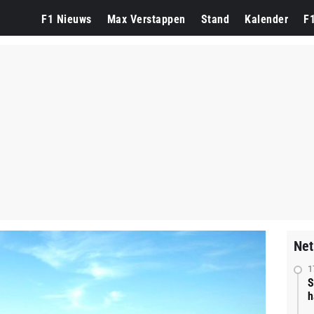
F1 Nieuws
Max Verstappen
Stand
Kalender
F
Net
1
S
h