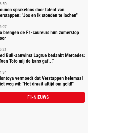
6:50
ounon sprakeloos door talent van
erstappen: "Jos en ik stonden te lachen"
6:07
o brengen de F1-coureurs hun zomerstop
oor
5:21
ed Bull-aanwinst Lagrue bedankt Mercedes:
Toen Toto mij de kans gaf..."
4:34
ontoya vermoedt dat Verstappen helemaal
iet weg wil: "Het draait altijd om geld!"
F1-NIEUWS