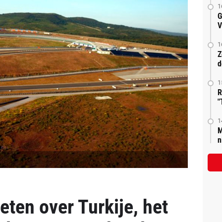
1
G
V
1
Z
d
1
R
"
1
M
n
eten over Turkije, het