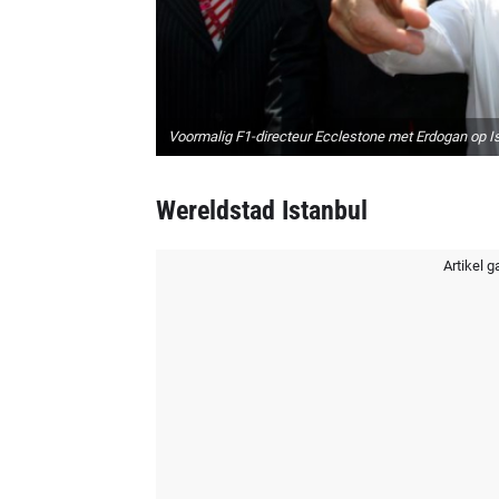
Voormalig F1-directeur Ecclestone met Erdogan op I
Wereldstad Istanbul
Artikel g