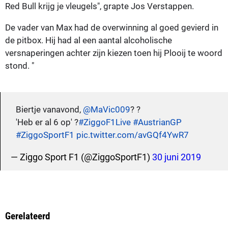
Red Bull krijg je vleugels", grapte Jos Verstappen.
De vader van Max had de overwinning al goed gevierd in
de pitbox. Hij had al een aantal alcoholische
versnaperingen achter zijn kiezen toen hij Plooij te woord
stond. "
Biertje vanavond,
@MaVic009
? ?
'Heb er al 6 op' ?
#ZiggoF1Live
#AustrianGP
#ZiggoSportF1
pic.twitter.com/avGQf4YwR7
— Ziggo Sport F1 (@ZiggoSportF1)
30 juni 2019
Gerelateerd