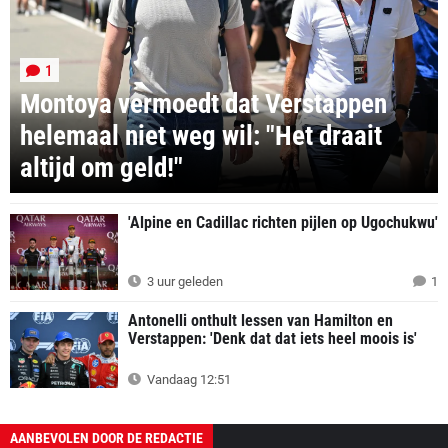
1
Montoya vermoedt dat Verstappen
helemaal niet weg wil: "Het draait
altijd om geld!"
'Alpine en Cadillac richten pijlen op Ugochukwu'
3 uur geleden
1
Antonelli onthult lessen van Hamilton en
Verstappen: 'Denk dat dat iets heel moois is'
Vandaag 12:51
AANBEVOLEN DOOR DE REDACTIE