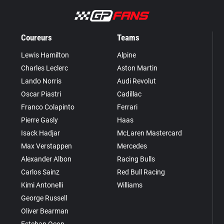
Coureurs
Teams
Lewis Hamilton
Alpine
Charles Leclerc
Aston Martin
Lando Norris
Audi Revolut
Oscar Piastri
Cadillac
Franco Colapinto
Ferrari
Pierre Gasly
Haas
Isack Hadjar
McLaren Mastercard
Max Verstappen
Mercedes
Alexander Albon
Racing Bulls
Carlos Sainz
Red Bull Racing
Kimi Antonelli
Williams
George Russell
Oliver Bearman
Esteban Ocon