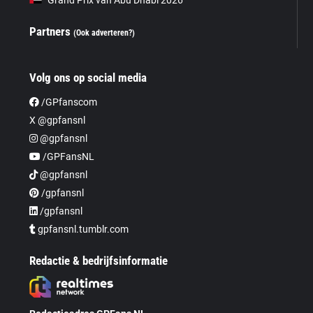
Partners
(Ook adverteren?)
Volg ons op social media
/GPfanscom
X @gpfansnl
@gpfansnl
/GPFansNL
@gpfansnl
/gpfansnl
/gpfansnl
gpfansnl.tumblr.com
Redactie & bedrijfsinformatie